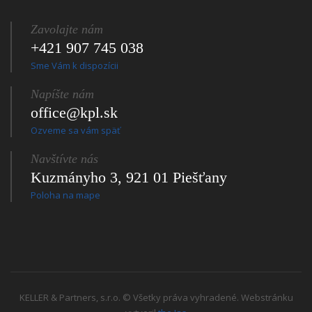
Zavolajte nám
+421 907 745 038
Sme Vám k dispozícii
Napíšte nám
office@kpl.sk
Ozveme sa vám späť
Navštívte nás
Kuzmányho 3, 921 01 Piešťany
Poloha na mape
KELLER & Partners, s.r.o. © Všetky práva vyhradené. Webstránku