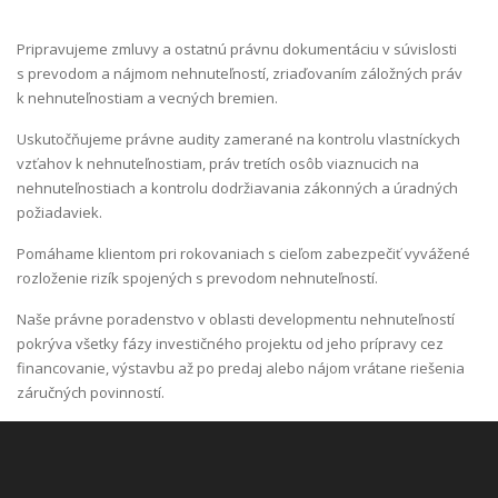
Pripravujeme zmluvy a ostatnú právnu dokumentáciu v súvislosti
s prevodom a nájmom nehnuteľností, zriaďovaním záložných práv
k nehnuteľnostiam a vecných bremien.
Uskutočňujeme právne audity zamerané na kontrolu vlastníckych
vzťahov k nehnuteľnostiam, práv tretích osôb viaznucich na
nehnuteľnostiach a kontrolu dodržiavania zákonných a úradných
požiadaviek.
Pomáhame klientom pri rokovaniach s cieľom zabezpečiť vyvážené
rozloženie rizík spojených s prevodom nehnuteľností.
Naše právne poradenstvo v oblasti developmentu nehnuteľností
pokrýva všetky fázy investičného projektu od jeho prípravy cez
financovanie, výstavbu až po predaj alebo nájom vrátane riešenia
záručných povinností.