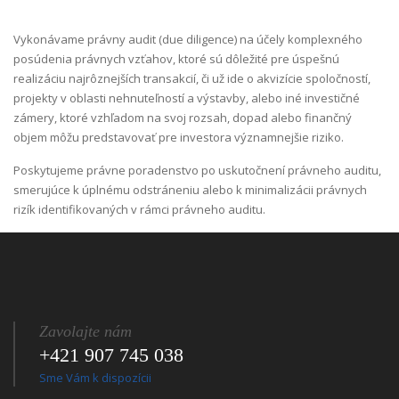
Vykonávame právny audit (due diligence) na účely komplexného
posúdenia právnych vzťahov, ktoré sú dôležité pre úspešnú
realizáciu najrôznejších transakcií, či už ide o akvizície spoločností,
projekty v oblasti nehnuteľností a výstavby, alebo iné investičné
zámery, ktoré vzhľadom na svoj rozsah, dopad alebo finančný
objem môžu predstavovať pre investora významnejšie riziko.
Poskytujeme právne poradenstvo po uskutočnení právneho auditu,
smerujúce k úplnému odstráneniu alebo k minimalizácii právnych
rizík identifikovaných v rámci právneho auditu.
Zavolajte nám
+421 907 745 038
Sme Vám k dispozícii