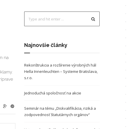
ÍCIE
ÁVANIE
ĽADÁVOK
Najnovšie články
O
om na
Rekonštrukcia a rozšírenie výrobných hál
Hella Innenleuchten – Systeme Bratislava,
eklamy.
A
s.r.o.
ríprave
Jednoduchá spoločnosť na akcie
Seminár na tému „Diskvalifikácia, riziká a
zodpovednosť štatutárnych orgánov“