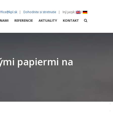
ffice@kpl.sk
Dohodnite si stretnutie
Iný jazyk
:
I
 NAMI
REFERENCIE
AKTUALITY
KONTAKT
LOČNOSTI
ými papiermi na
A VÝSTAVBA
O