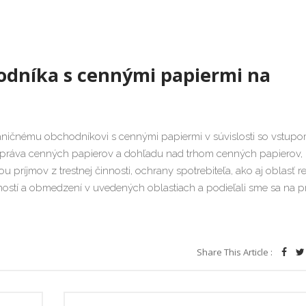
ZLÚČENIA A AKVIZ
VEREJNÉ OBSTAR
odníka s cennými papiermi na
VYMÁHANIE POH
OBČIANSKE PRÁV
ničnému obchodníkovi s cennými papiermi v súvislosti so vstup
RODINNÉ PRÁVO
ť práva cenných papierov a dohľadu nad trhom cenných papierov,
príjmov z trestnej činnosti, ochrany spotrebiteľa, ako aj oblasť r
SPOROVÁ AGEND
stí a obmedzení v uvedených oblastiach a podieľali sme sa na p
Share This Article :