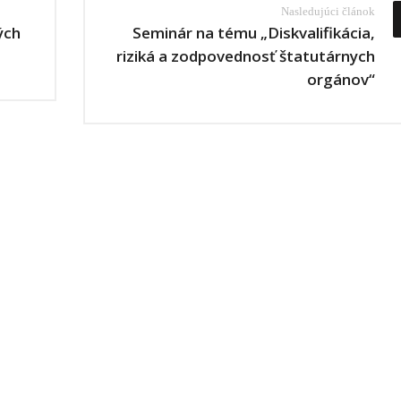
Nasledujúci článok
ých
Seminár na tému „Diskvalifikácia,
riziká a zodpovednosť štatutárnych
orgánov“