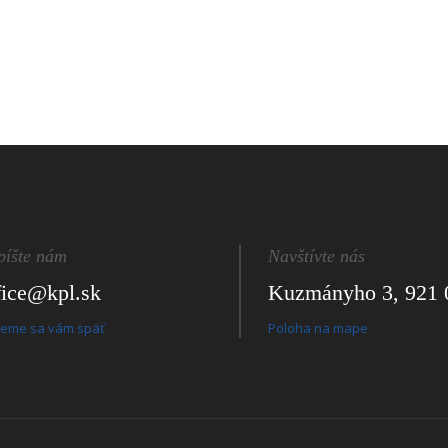
píšte nám
Navštívte nás
fice@kpl.sk
Kuzmányho 3, 921 
eme sa vám späť
Poloha na mape