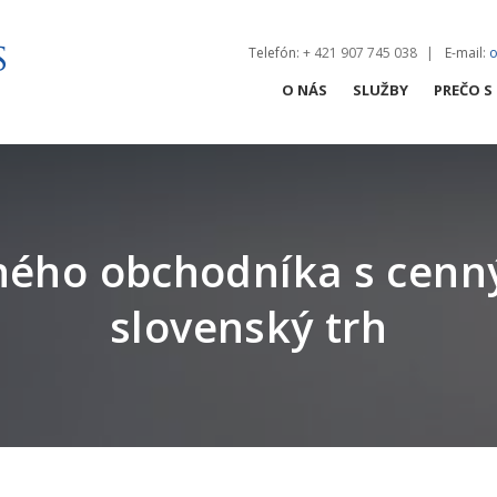
Telefón
: + 421 907 745 038
E-mail
:
o
O NÁS
SLUŽBY
PREČO S
ZMLUVY
OBCHODNÉ SPO
ného obchodníka s cenn
NEHNUTEĽNOSTI 
slovenský trh
PRACOVNÉ PRÁV
REGULÁCIA
PRÁVNY AUDIT