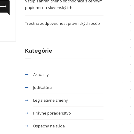
Vstup zahraničného obchodníka s cennými
papiermi na slovenský trh
Trestná zodpovednosť právnických osôb
Kategórie
Aktuality
Judikatúra
Legislatívne zmeny
Právne poradenstvo
Úspechy na súde