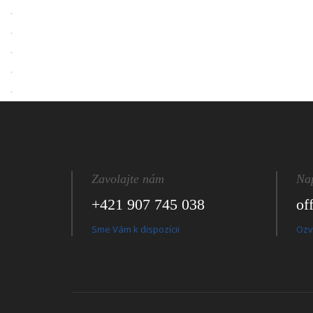
Zavolajte nám
Na
+421 907 745 038
of
Sme Vám k dispozícii
Ozv