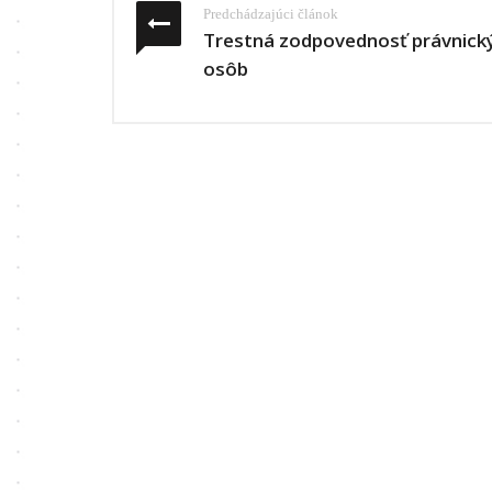
Predchádzajúci článok
Trestná zodpovednosť právnick
osôb