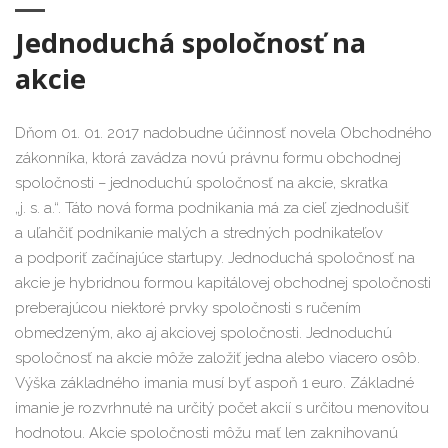
Jednoduchá spoločnosť na
akcie
Dňom 01. 01. 2017 nadobudne účinnosť novela Obchodného
zákonníka, ktorá zavádza novú právnu formu obchodnej
spoločnosti – jednoduchú spoločnosť na akcie, skratka
„j. s. a.“. Táto nová forma podnikania má za cieľ zjednodušiť
a uľahčiť podnikanie malých a stredných podnikateľov
a podporiť začínajúce startupy. Jednoduchá spoločnosť na
akcie je hybridnou formou kapitálovej obchodnej spoločnosti
preberajúcou niektoré prvky spoločnosti s ručením
obmedzeným, ako aj akciovej spoločnosti. Jednoduchú
spoločnosť na akcie môže založiť jedna alebo viacero osôb.
Výška základného imania musí byť aspoň 1 euro. Základné
imanie je rozvrhnuté na určitý počet akcií s určitou menovitou
hodnotou. Akcie spoločnosti môžu mať len zaknihovanú