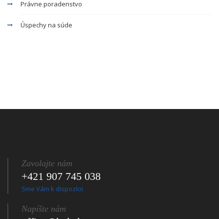
Právne poradenstvo
Úspechy na súde
Zavolajte nám
+421 907 745 038
Sme Vám k dispozícii
Napíšte nám