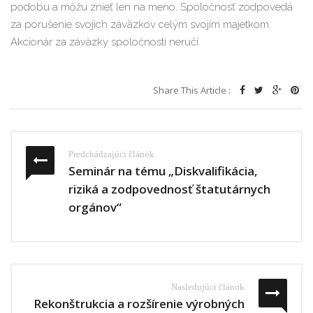
podobu a môžu znieť len na meno. Spoločnosť zodpovedá
za porušenie svojich záväzkov celým svojím majetkom.
Akcionár za záväzky spoločnosti neručí.
Share This Article :
Predchádzajúci článok
Seminár na tému „Diskvalifikácia,
riziká a zodpovednosť štatutárnych
orgánov“
Nasledujúci článok
Rekonštrukcia a rozšírenie výrobných