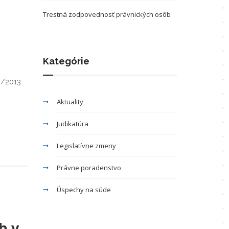
Trestná zodpovednosť právnických osôb
Kategórie
9/2013
Aktuality
Judikatúra
Legislatívne zmeny
Právne poradenstvo
Úspechy na súde
h v