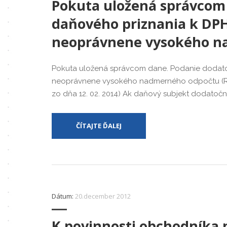
Pokuta uložená správcom
daňového priznania k DPH
neoprávnene vysokého n
Pokuta uložená správcom dane. Podanie dodato
neoprávnene vysokého nadmerného odpočtu (Rozs
zo dňa 12. 02. 2014) Ak daňový subjekt dodatoč
ČÍTAJTE ĎALEJ
Dátum:
20.december 2012
K povinnosti obchodníka 