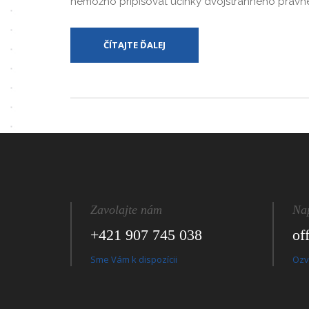
nemožno pripisovať účinky dvojstranného právne
ČÍTAJTE ĎALEJ
Zavolajte nám
Na
+421 907 745 038
of
Sme Vám k dispozícii
Ozv