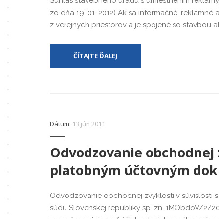
Súhlas stavebného úradu s umiestnením reklamy 
zo dňa 19. 01. 2012) Ak sa informačné, reklamné
z verejných priestorov a je spojené so stavbou al
ČÍTAJTE ĎALEJ
Dátum:
13.jún 2011
Odvodzovanie obchodnej zv
platobným účtovným do
Odvodzovanie obchodnej zvyklosti v súvislosti
súdu Slovenskej republiky sp. zn. 1MObdoV/2/200