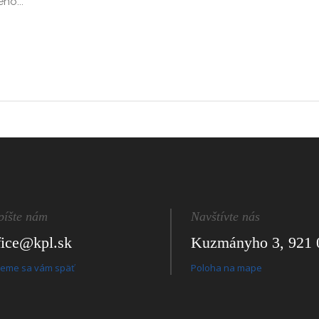
ho...
píšte nám
Navštívte nás
fice@kpl.sk
Kuzmányho 3, 921 
eme sa vám späť
Poloha na mape