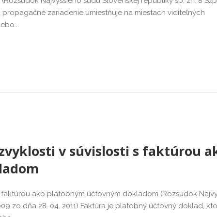
(Rozsudok Najvyššieho súdu Slovenskej republiky sp. zn. 8 Sžp
 a propagačné zariadenie umiestňuje na miestach viditeľných
ebo...
yklosti v súvislosti s faktúrou a
kladom
 s faktúrou ako platobným účtovným dokladom (Rozsudok Najv
9 zo dňa 28. 04. 2011) Faktúra je platobný účtovný doklad, k