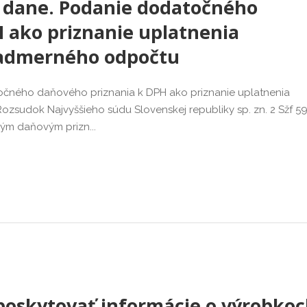
 dane. Podanie dodatočného
 ako priznanie uplatnenia
admerného odpočtu
čného daňového priznania k DPH ako priznanie uplatnenia
udok Najvyššieho súdu Slovenskej republiky sp. zn. 2 Sžf 5
ným daňovým prizn...
poskytovať informácie o výrobkoc