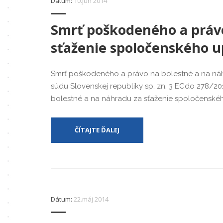
Dátum:
10.jún 2014
Smrť poškodeného a právo
sťaženie spoločenského u
Smrť poškodeného a právo na bolestné a na náh
súdu Slovenskej republiky sp. zn. 3 ECdo 278/2
bolestné a na náhradu za sťaženie spoločenského
ČÍTAJTE ĎALEJ
Dátum:
22.máj 2014