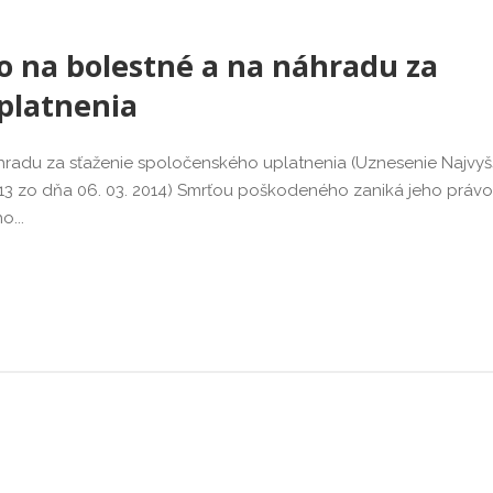
ZLÚČENIA A AKVIZ
 na bolestné a na náhradu za
VEREJNÉ OBSTAR
platnenia
VYMÁHANIE POH
radu za sťaženie spoločenského uplatnenia (Uznesenie Najvyš
OBČIANSKE PRÁV
013 zo dňa 06. 03. 2014) Smrťou poškodeného zaniká jeho právo
...
RODINNÉ PRÁVO
SPOROVÁ AGEND