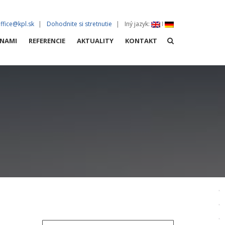
ffice@kpl.sk
Dohodnite si stretnutie
Iný jazyk
:
I
 NAMI
REFERENCIE
AKTUALITY
KONTAKT
LOČNOSTI
A VÝSTAVBA
O