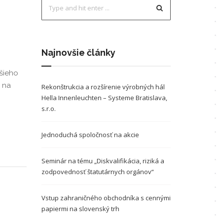
ÍCIE
ÁVANIE
Najnovšie články
ĽADÁVOK
šieho
O
 na
Rekonštrukcia a rozšírenie výrobných hál
Hella Innenleuchten – Systeme Bratislava,
s.r.o.
A
Jednoduchá spoločnosť na akcie
Seminár na tému „Diskvalifikácia, riziká a
zodpovednosť štatutárnych orgánov“
Vstup zahraničného obchodníka s cennými
papiermi na slovenský trh