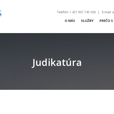
Telefón
: + 421 907 745 038
E-mail
:
o
O NÁS
SLUŽBY
PREČO S
ZMLUVY
OBCHODNÉ SPO
Judikatúra
NEHNUTEĽNOSTI 
PRACOVNÉ PRÁV
REGULÁCIA
PRÁVNY AUDIT